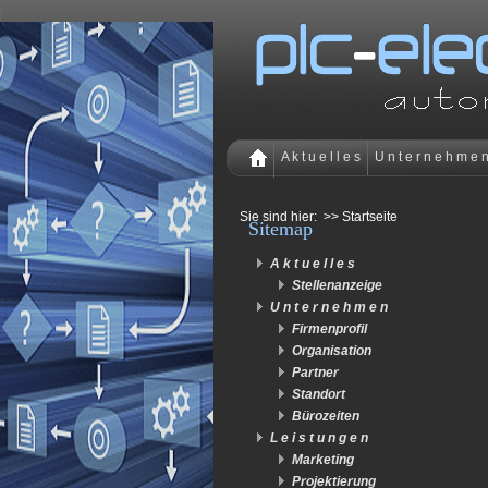
A k t u e l l e s
U n t e r n e h m e 
Sie sind hier:
>> Startseite
Sitemap
A k t u e l l e s
Stellenanzeige
U n t e r n e h m e n
Firmenprofil
Organisation
Partner
Standort
Bürozeiten
L e i s t u n g e n
Marketing
Projektierung