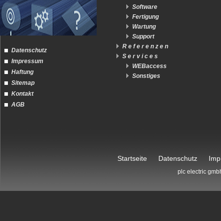
Software
Fertigung
Wartung
Support
R e f e r e n z e n
Datenschutz
S e r v i c e s
Impressum
WEBaccess
Haftung
Sonstiges
Sitemap
Kontakt
AGB
Startseite
Datenschutz
Imp
plc electric gmb