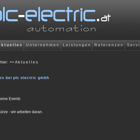
 k t u e l l e s
U n t e r n e h m e n
L e i s t u n g e n
R e f e r e n z e n
S e r v i
 hier:
>> A k t u e l l e s
es bei plc electric gmbh
keine Events
Kürze - wir arbeiten daran.