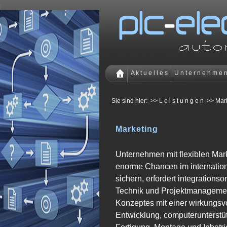
A k t u e l l e s
U n t e r n e h m e 
Sie sind hier:
>> L e i s t u n g e n
>> Mar
Marketing
Unternehmen mit flexiblen Mar
enorme Chancen im internation
sichern, erfordert integrations
Technik und Projektmanagemen
Konzeptes mit einer wirkungsv
Entwicklung, computerunterstüt